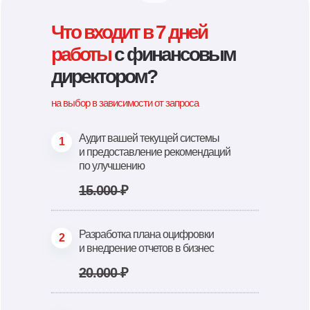
Что входит в 7 дней
работы
с финансовым
директором?
на выбор в зависимости от запроса
Аудит вашей текущей системы
1
и предоставление рекомендаций
по улучшению
15.000
₽
Разработка плана оцифровки
2
и внедрение отчетов в бизнес
20.000
₽