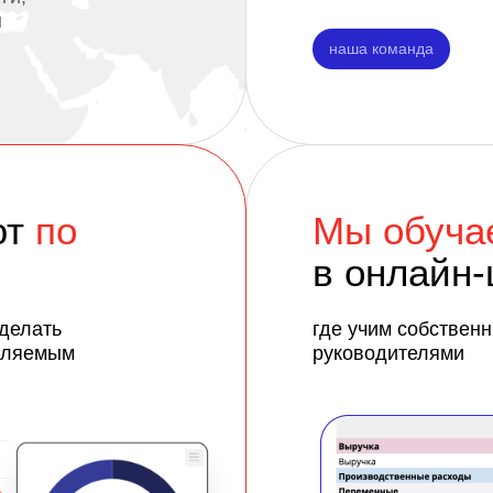
ы
наша команда
ют
по
Мы обуча
в онлайн
 делать
где учим собствен
вляемым
руководителями