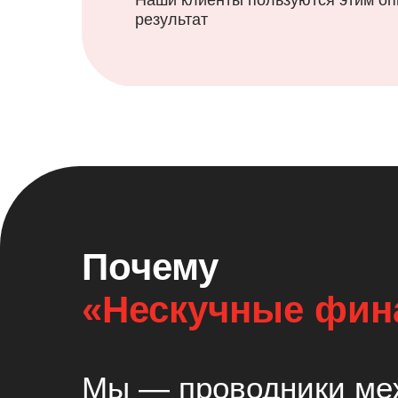
Наши клиенты пользуются этим оп
результат
Почему
«Нескучные фин
Мы — проводники ме