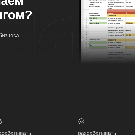
маем
нгом?
бизнеса
арабатывать
разрабатывать