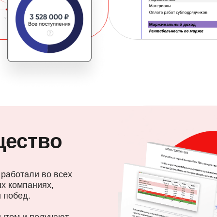
щество
 работали во всех
ых компаниях,
 побед.