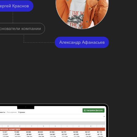
ергей Краснов
снователи компании
Александр Афанасьев