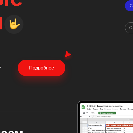
С
ы
О
а
Подробнее