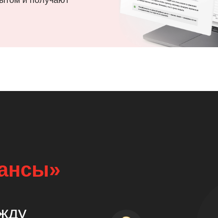
ытом и получают
ансы»
жду