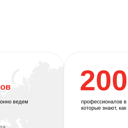
20
тов
ионно ведем
профессионалов в 
которые знают, как
ги,