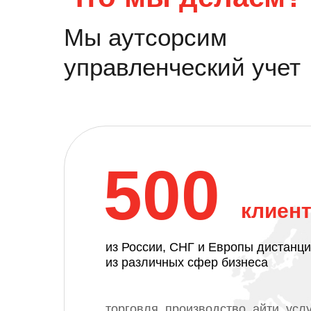
Мы аутсорсим
управленческий учет
500
клиен
из России, СНГ и Европы дистанц
из различных сфер бизнеса
торговля, производство, айти, услу