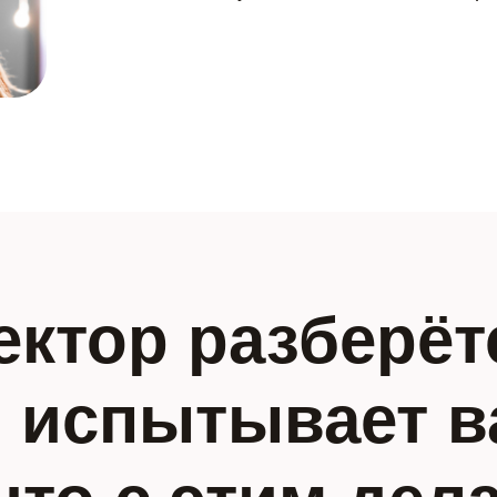
ктор разберётс
 испытывает в