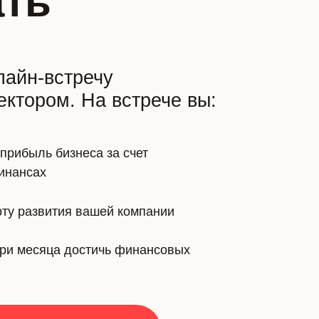
ать
лайн-встречу
лемы
ктором. На встрече вы:
 делать
 прибыль бизнеса за счет
инансах
ту развития вашей компании
 три месяца достичь финансовых