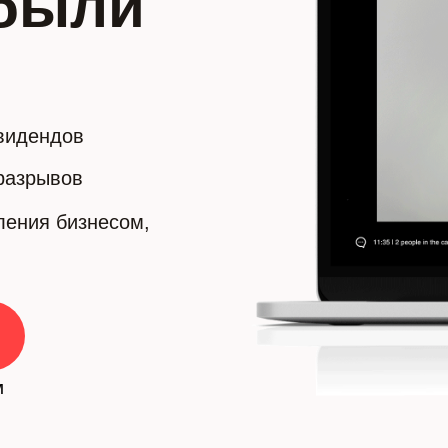
ибыли
ивидендов
 разрывов
ления бизнесом,
м