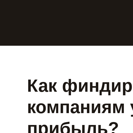
Как финдир
компаниям 
прибыль?