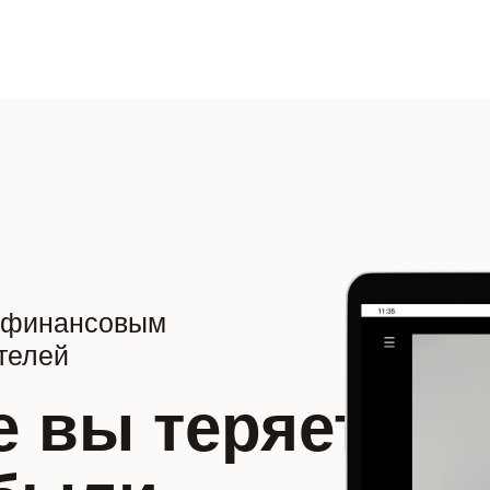
с финансовым
телей
е вы теряете