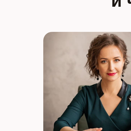
и 
Финдиректор раз
испытывает ваш 