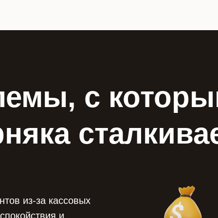
емы, с котор
няка сталкива
нтов из-за кассовых
 спокойствия и