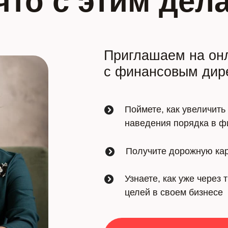
что с этим дел
Приглашаем на он
берётся, какие проб
с финансовым дире
бизнес, и что с этим
Поймете, как увеличить
наведения порядка в ф
Получите дорожную кар
Узнаете, как уже через
целей в своем бизнесе