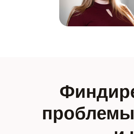
Финдире
проблемы