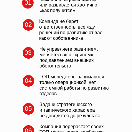
01
или
развивается хаотично,
«как
получится»
Команда не берет
02
ответственность, все ждут
решений по развитию от вас
как от собственника
Не управляете развитием,
03
меняетесь «со скрипом»
под давлением внешних
обстоятельств
ТОП-менеджеры занимаются
04
только операционкой, нет
системной работы по развитию
отделов
Задачи стратегического
05
и тактического характера
не доводятся до результата
Компания перерастает своих
06